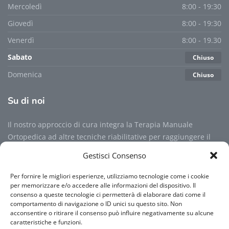
Mercoledì
8:00 - 19:30
Giovedì
8:00 - 19:30
Venerdì
8:00 - 19.30
Sabato
Chiuso
Domenica
Chiuso
Su
di noi
Il nostro approccio di cura integra la Terapia Manuale
Ortopedica ad altre tecniche riabilitative per raggiungere il
livello massimo possibile di benessere psicofisico per ogni
Gestisci Consenso
utente...
Per fornire le migliori esperienze, utilizziamo tecnologie come i cookie
per memorizzare e/o accedere alle informazioni del dispositivo. Il
Per maggiori informazioni
consenso a queste tecnologie ci permetterà di elaborare dati come il
comportamento di navigazione o ID unici su questo sito. Non
acconsentire o ritirare il consenso può influire negativamente su alcune
caratteristiche e funzioni.
Per maggiori informazioni sulla Privacy Policy clicca qui sotto