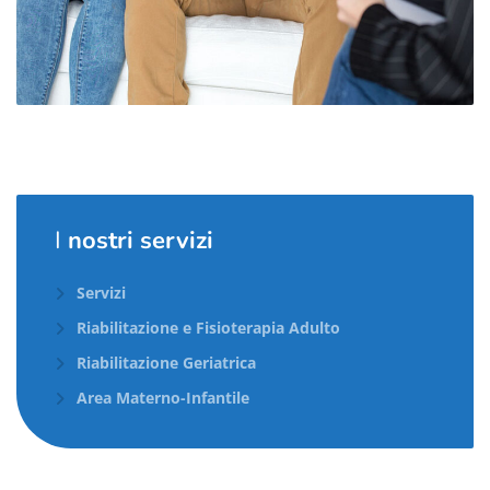
I
nostri servizi
Servizi
Riabilitazione e Fisioterapia Adulto
Riabilitazione Geriatrica
Area Materno-Infantile