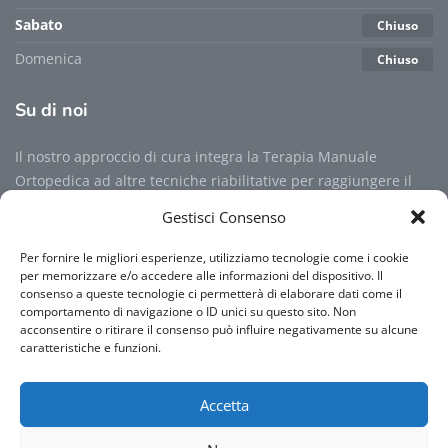
Sabato
Chiuso
Domenica
Chiuso
Su
di noi
Il nostro approccio di cura integra la Terapia Manuale
Ortopedica ad altre tecniche riabilitative per raggiungere il
livello massimo possibile di benessere psicofisico per ogni
Gestisci Consenso
utente...
Per fornire le migliori esperienze, utilizziamo tecnologie come i cookie
per memorizzare e/o accedere alle informazioni del dispositivo. Il
Per maggiori informazioni
consenso a queste tecnologie ci permetterà di elaborare dati come il
comportamento di navigazione o ID unici su questo sito. Non
acconsentire o ritirare il consenso può influire negativamente su alcune
caratteristiche e funzioni.
Per maggiori informazioni sulla Privacy Policy clicca qui sotto
Accetta